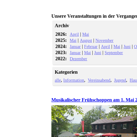
Unsere Veranstaltungen in der Vergange
Archiv
2026:
|
April
Mai
2025:
|
|
Mai
August
November
2024:
|
|
|
|
|
Januar
Februar
April
Mai
Juni
O
2023:
|
|
|
Januar
Mai
Juni
September
2022:
Dezember
Kategorien
alle
Information
Vereinsabend
Jugend
Hau
Musikalischer Frühschoppen am 1. Mai 